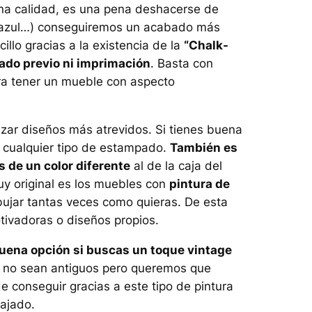
na calidad, es una pena deshacerse de
 azul…) conseguiremos un acabado más
lo gracias a la existencia de la
“Chalk-
ijado previo ni imprimación
. Basta con
para tener un mueble con aspecto
izar diseños más atrevidos. Si tienes buena
o cualquier tipo de estampado.
También es
s de un color diferente
al de la caja del
y original es los muebles con
pintura de
ibujar tantas veces como quieras. De esta
ivadoras o diseños propios.
uena opción si buscas un toque vintage
s no sean antiguos pero queremos que
 conseguir gracias a este tipo de pintura
ajado.