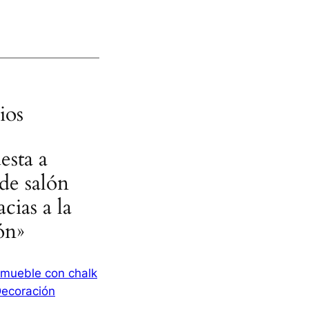
ios
esta a
de salón
cias a la
ón»
 mueble con chalk
 Decoración