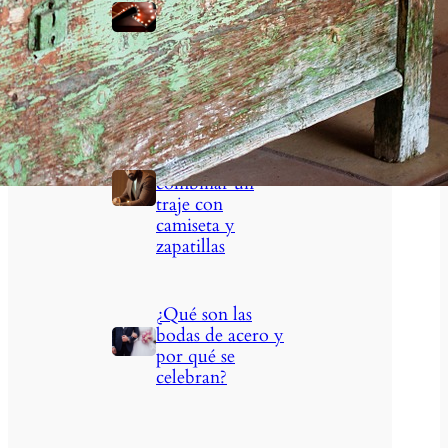
negocios:
visibilidad que
marca la
diferencia
La alianza
moderna: cómo
combinar un
traje con
camiseta y
zapatillas
¿Qué son las
bodas de acero y
por qué se
celebran?