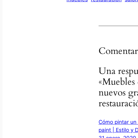
Comentar
Una respu
«Muebles 
nuevos gra
restauraci
Cómo pintar un
paint | Estilo y