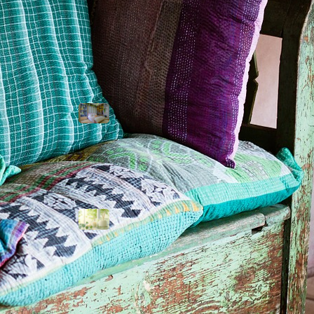
Tendencias
Armarios
empotrados:
cómo diseñarlos
para aprovechar
al máximo tu
espacio
Ambientación
aromática: crea
experiencias a
través del olfato
Carteles
luminosos para