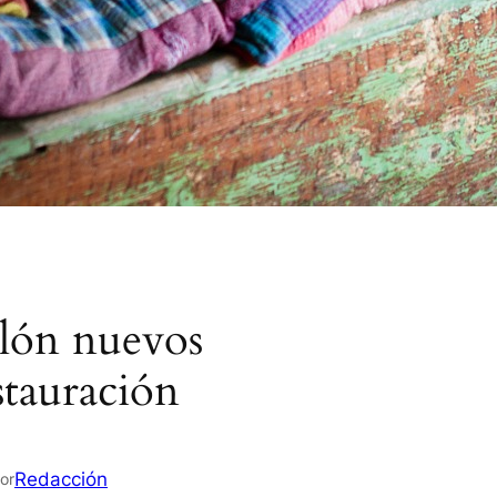
alón nuevos
estauración
Redacción
or