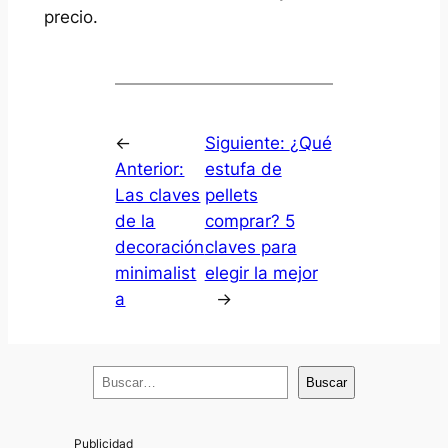
precio.
←
Siguiente:
¿Qué
Anterior:
estufa de
Las claves
pellets
de la
comprar? 5
decoración
claves para
minimalist
elegir la mejor
a
→
B
Buscar
u
s