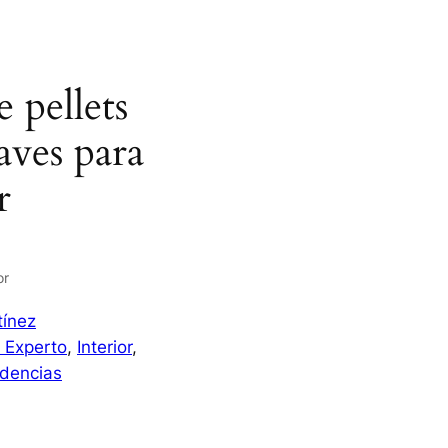
 pellets
aves para
r
or
tínez
l Experto
, 
Interior
, 
dencias