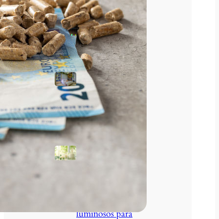
Tendencias
Armarios
empotrados:
cómo diseñarlos
para aprovechar
al máximo tu
espacio
Ambientación
aromática: crea
experiencias a
través del olfato
Carteles
luminosos para