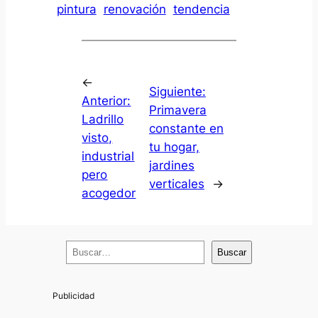
pintura
renovación
tendencia
←
Siguiente:
Anterior:
Primavera
Ladrillo
constante en
visto,
tu hogar,
industrial
jardines
pero
verticales
→
acogedor
B
Buscar
u
s
c